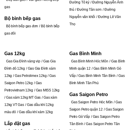
Đường Tô ký
Đường Nguyễn Ảnh
gas
thủ
Đường Tân sơn
Đường
Nguyễn văn khối
Đường Lê Văn
Bộ bình bếp gas
Thọ
Bộ bình bếp gas đơn
Bộ bình bếp
gas đôi
Gas 12kg
Gas Bình Minh
Gas Gia Đình vàng vip
Gas Gia
Gas Bình Minh Hóc Môn
Gas Bình
Đình đỏ 12kg
Gas Gia Đình xám
Minh quận 12
Gas Bình Minh Gò
12kg
Gas Petrolimex 12kg
Gas
Vấp
Gas Bình Minh Tân Bình
Gas
Saigon Petro 12kg
Gas
Bình Minh Tân Phú
Petrovietnam 12kg
Gas MISS 12kg
Gas Saigon Petro
Gas xám 12kg MT Gas
Gas xám
Gas Saigon Petro Hóc Môn
Gas
12kg VT Gas
Gas dầu khí 12kg
Saigon Petro quận 12
Gas Saigon
màu đỏ
Gas dầu khí xám 12kg
Petro Gò Vấp
Gas Saigon Petro
Lắp đặt gas
Tân Bình
Gas Saigon Petro Tân