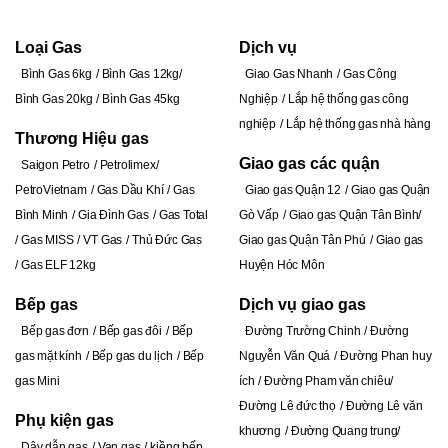
Loại Gas
Dịch vụ
Bình Gas 6kg
Bình Gas 12kg
Giao Gas Nhanh
Gas Công
Bình Gas 20kg
Bình Gas 45kg
Nghiệp
Lắp hệ thống gas công
nghiệp
Lắp hệ thống gas nhà hàng
Thương Hiệu gas
Giao gas các quận
Saigon Petro
Petrolimex
PetroVietnam
Gas Dầu Khí
Gas
Giao gas Quận 12
Giao gas Quận
Bình Minh
Gia Đình Gas
Gas Total
Gò Vấp
Giao gas Quận Tân Bình
Gas MISS
VT Gas
Thủ Đức Gas
Giao gas Quận Tân Phú
Giao gas
Gas ELF 12kg
Huyện Hóc Môn
Bếp gas
Dịch vụ giao gas
Bếp gas đơn
Bếp gas đôi
Bếp
Đường Trường Chinh
Đ
ường
gas mặt kính
Bếp gas du lịch
Bếp
Nguyễn Văn Quá
Đường Phan huy
gas Mini
ích
Đường Pham văn chiêu
Đường Lê đức thọ
Đường Lê văn
Phụ kiện gas
khương
Đường Quang trung
Dây dẫn gas
Van gas
kiềng bếp