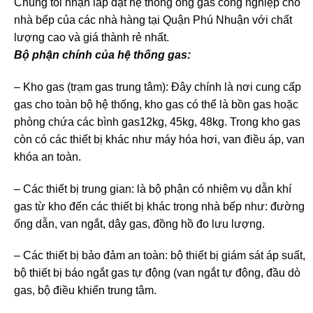
Chúng tôi nhận lắp đặt hệ thống ông gas công nghiệp cho
nhà bếp của các nhà hàng tại Quận Phú Nhuận với chất
lượng cao và giá thành rẻ nhất.
Bộ phận chính của hệ thống gas:
– Kho gas (trạm gas trung tâm): Đây chính là nơi cung cấp
gas cho toàn bộ hệ thống, kho gas có thể là bồn gas hoặc
phòng chứa các bình gas12kg, 45kg, 48kg. Trong kho gas
còn có các thiết bị khác như máy hóa hơi, van điều áp, van
khóa an toàn.
– Các thiết bị trung gian: là bộ phận có nhiệm vụ dẫn khí
gas từ kho đến các thiết bị khác trong nhà bếp như: đường
ống dẫn, van ngắt, dây gas, đồng hồ đo lưu lượng.
– Các thiết bị bảo đảm an toàn: bộ thiết bị giám sát áp suất,
bộ thiết bị báo ngắt gas tự động (van ngắt tự động, đầu dò
gas, bộ điều khiển trung tâm.