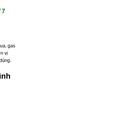
ua, gas
n vị
 dùng.
ình