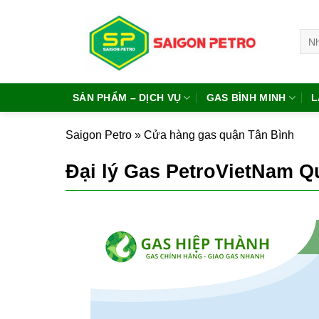
Bỏ
qua
Tìm
nội
kiếm
dung
SẢN PHẨM – DỊCH VỤ
GAS BÌNH MINH
L
Saigon Petro
»
Cửa hàng gas quận Tân Bình
Đại lý Gas PetroVietNam Q