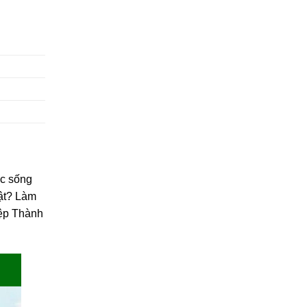
ộc sống
bật? Làm
iệp Thành