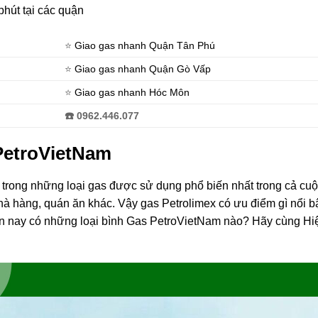
hút tại các quận
⭐️
Giao gas nhanh Quận Tân Phú
⭐️
Giao gas nhanh Quận Gò Vấp
⭐️
Giao gas nhanh Hóc Môn
☎️ 0962.446.077
PetroVietNam
 trong những loại gas được sử dụng phổ biến nhất trong cả cu
à hàng, quán ăn khác. Vậy gas ​​Petrolimex có ưu điểm gì nổi 
ện nay có những loại bình Gas PetroVietNam nào? Hãy cùng H