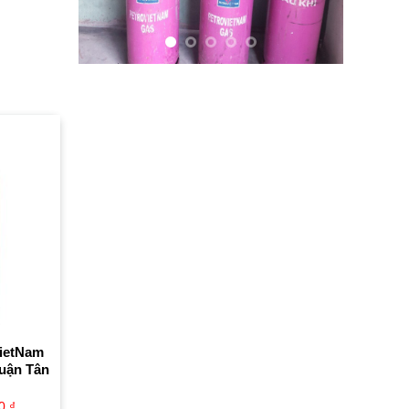
VietNam
uận Tân
00
₫