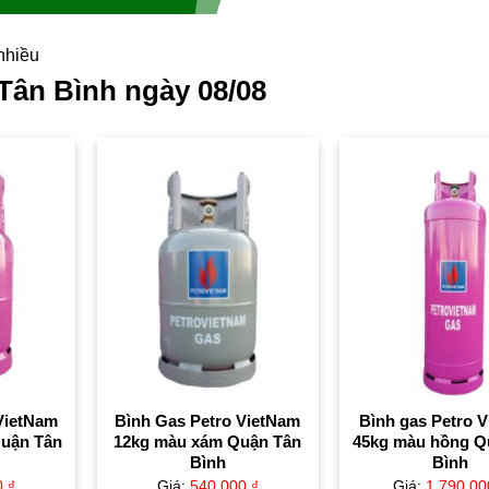
nhiều
Tân Bình ngày 08/08
VietNam
Bình Gas Petro VietNam
Bình gas Petro 
Quận Tân
12kg màu xám Quận Tân
45kg màu hồng Q
Bình
Bình
0
₫
Giá:
540,000
₫
Giá:
1,790,0