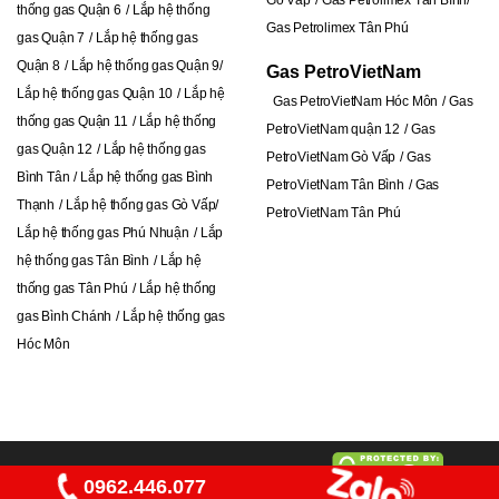
thống gas Quận 6
Lắp hệ thống
Gas Petrolimex Tân Phú
gas Quận 7
Lắp hệ thống gas
Quận 8
Lắp hệ thống gas Quận 9
Gas PetroVietNam
Lắp hệ thống gas Quận 10
Lắp hệ
Gas PetroVietNam Hóc Môn
Gas
thống gas Quận 11
Lắp hệ thống
PetroVietNam quận 12
Gas
gas Quận 12
Lắp hệ thống gas
PetroVietNam Gò Vấp
Gas
Bình Tân
Lắp hệ thống gas Bình
PetroVietNam Tân Bình
Gas
Thạnh
Lắp hệ thống gas Gò Vấp
PetroVietNam Tân Phú
Lắp hệ thống gas Phú Nhuận
Lắp
hệ thống gas Tân Bình
Lắp hệ
thống gas Tân Phú
L
ắp hệ thống
gas Bình Chánh
Lắp hệ thống gas
Hóc Môn
Copyright 2026 ©
gashiepthanh.com
0962.446.077