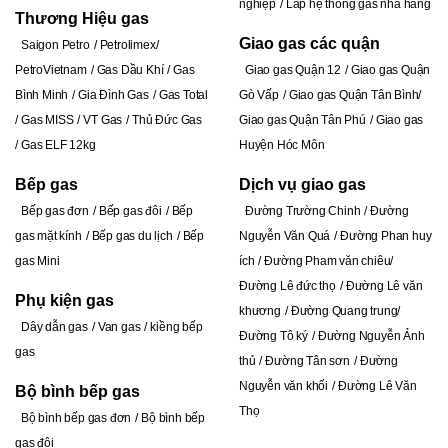
nghiệp
Lắp hệ thống gas nhà hàng
Thương Hiệu gas
Giao gas các quận
Saigon Petro
Petrolimex
PetroVietnam
Gas Dầu Khí
Gas
Giao gas Quận 12
Giao gas Quận
Bình Minh
Gia Đình Gas
Gas Total
Gò Vấp
Giao gas Quận Tân Bình
Gas MISS
VT Gas
Thủ Đức Gas
Giao gas Quận Tân Phú
Giao gas
Gas ELF 12kg
Huyện Hóc Môn
Bếp gas
Dịch vụ giao gas
Bếp gas đơn
Bếp gas đôi
Bếp
Đường Trường Chinh
Đ
ường
gas mặt kính
Bếp gas du lịch
Bếp
Nguyễn Văn Quá
Đường Phan huy
gas Mini
ích
Đường Pham văn chiêu
Đường Lê đức thọ
Đường Lê văn
Phụ kiện gas
khương
Đường Quang trung
Dây dẫn gas
Van gas
kiềng bếp
Đường Tô ký
Đường Nguyễn Ảnh
gas
thủ
Đường Tân sơn
Đường
Nguyễn văn khối
Đường Lê Văn
Bộ bình bếp gas
Thọ
Bộ bình bếp gas đơn
Bộ bình bếp
gas đôi