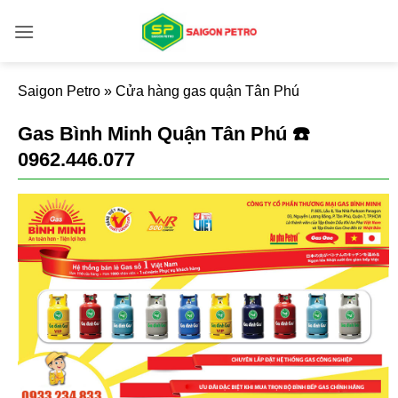
Bỏ
qua
nội
dung
Saigon Petro
»
Cửa hàng gas quận Tân Phú
Gas Bình Minh Quận Tân Phú ☎️
0962.446.077