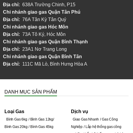
Địa chỉ:
638A Trường Chinh, P15
Chi nhánh
giao gas Quận Tân Phú
Địa chỉ:
76A Tân Kỳ Tân Quý
Chi nhánh
giao gas Hóc Môn
Địa chỉ:
73A Tô Ký, Hóc Môn
Chi nhánh giao gas Quận Bình Thạnh
Địa chỉ:
23A1 Nơ Trang Long
Chi nhánh giao gas Quận Bình Tân
Địa chỉ:
111C Mã Lò, Bình Hưng Hòa A
DANH MỤC SẢN PHẨM
Loại Gas
Dịch vụ
Bình Gas 6kg
Bình Gas 12kg
Giao Gas Nhanh
Gas Công
Bình Gas 20kg
Bình Gas 45kg
Nghiệp
Lắp hệ thống gas công