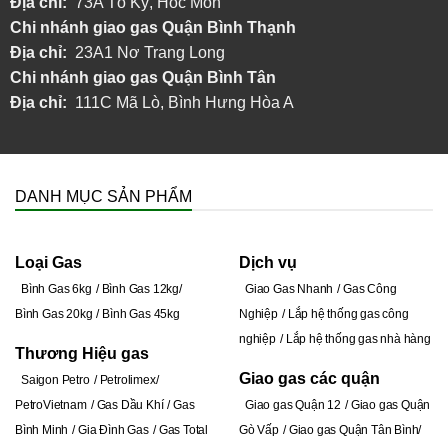
Địa chỉ:
73A Tô Ký, Hóc Môn
Chi nhánh giao gas Quận Bình Thạnh
Địa chỉ:
23A1 Nơ Trang Long
Chi nhánh giao gas Quận Bình Tân
Địa chỉ:
111C Mã Lò, Bình Hưng Hòa A
DANH MỤC SẢN PHẨM
Loại Gas
Dịch vụ
Bình Gas 6kg
Bình Gas 12kg
Giao Gas Nhanh
Gas Công
Bình Gas 20kg
Bình Gas 45kg
Nghiệp
Lắp hệ thống gas công
nghiệp
Lắp hệ thống gas nhà hàng
Thương Hiệu gas
Giao gas các quận
Saigon Petro
Petrolimex
PetroVietnam
Gas Dầu Khí
Gas
Giao gas Quận 12
Giao gas Quận
Bình Minh
Gia Đình Gas
Gas Total
Gò Vấp
Giao gas Quận Tân Bình