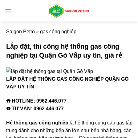
Bỏ
qua
nội
dung
Saigon Petro
»
gas công nghiệp
Lắp đặt, thi công hệ thống gas công
nghiệp tại Quận Gò Vấp uy tín, giá rẻ
LẮP ĐẶT HỆ THỐNG GAS CÔNG NGHIỆP QUẬN GÒ
VẤP UY TÍN
☎️ HOTLINE:
0962.446.077
☎️ TƯ VẤN:
0962.446.077
Hệ thống gas công nghiệp
là hệ thống cung cấp gas tập
trung dành cho những bếp ăn lớn như bếp nhà hàng, căn