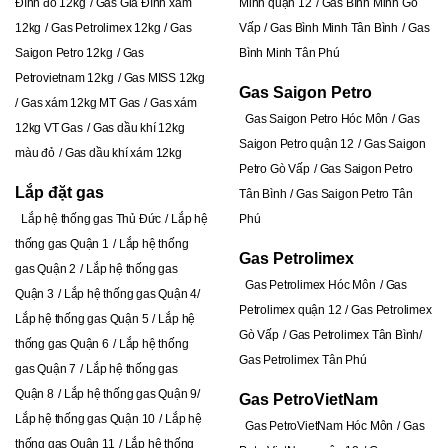
Đình đỏ 12kg
Gas Gia Đình xám
Minh quận 12
Gas Bình Minh Gò
12kg
Gas Petrolimex 12kg
Gas
Vấp
Gas Bình Minh Tân Bình
Gas
Saigon Petro 12kg
Gas
Bình Minh Tân Phú
Petrovietnam 12kg
Gas MISS 12kg
Gas Saigon Petro
Gas xám 12kg MT Gas
Gas xám
Gas Saigon Petro Hóc Môn
Gas
12kg VT Gas
Gas dầu khí 12kg
Saigon Petro quận 12
Gas Saigon
màu đỏ
Gas dầu khí xám 12kg
Petro Gò Vấp
Gas Saigon Petro
Lắp đặt gas
Tân Bình
Gas Saigon Petro Tân
Lắp hệ thống gas Thủ Đức
Lắp hệ
Phú
thống gas Quận 1
Lắp hệ thống
Gas Petrolimex
gas Quận 2
Lắp hệ thống gas
Gas Petrolimex Hóc Môn
Gas
Quận 3
Lắp hệ thống gas Quận 4
Petrolimex quận 12
Gas Petrolimex
Lắp hệ thống gas Quận 5
Lắp hệ
Gò Vấp
Gas Petrolimex Tân Bình
thống gas Quận 6
Lắp hệ thống
Gas Petrolimex Tân Phú
gas Quận 7
Lắp hệ thống gas
Quận 8
Lắp hệ thống gas Quận 9
Gas PetroVietNam
Lắp hệ thống gas Quận 10
Lắp hệ
Gas PetroVietNam Hóc Môn
Gas
thống gas Quận 11
Lắp hệ thống