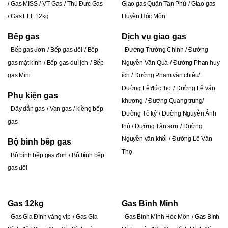
Gas MISS
VT Gas
Thủ Đức Gas
Giao gas Quận Tân Phú
Giao gas
Gas ELF 12kg
Huyện Hóc Môn
Bếp gas
Dịch vụ giao gas
Bếp gas đơn
Bếp gas đôi
Bếp
Đường Trường Chinh
Đ
ường
gas mặt kính
Bếp gas du lịch
Bếp
Nguyễn Văn Quá
Đường Phan huy
gas Mini
ích
Đường Pham văn chiêu
Đường Lê đức thọ
Đường Lê văn
Phụ kiện gas
khương
Đường Quang trung
Dây dẫn gas
Van gas
kiềng bếp
Đường Tô ký
Đường Nguyễn Ảnh
gas
thủ
Đường Tân sơn
Đường
Nguyễn văn khối
Đường Lê Văn
Bộ bình bếp gas
Thọ
Bộ bình bếp gas đơn
Bộ bình bếp
gas đôi
Gas 12kg
Gas Bình Minh
Gas Gia Đình vàng vip
Gas Gia
Gas Bình Minh Hóc Môn
Gas Bình