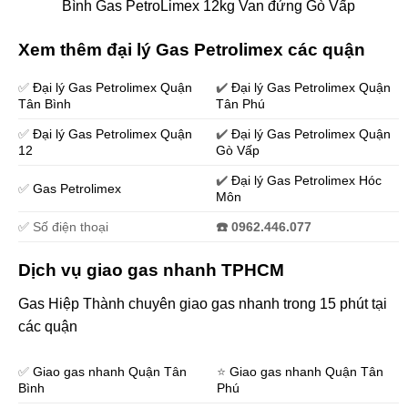
Bình Gas PetroLimex 12kg Van đứng Gò Vấp
Xem thêm đại lý Gas Petrolimex các quận
✅
Đại lý Gas Petrolimex Quận
✔️
Đại lý Gas Petrolimex Quận
Tân Bình
Tân Phú
✅
Đại lý Gas Petrolimex Quận
✔️
Đại lý Gas Petrolimex Quận
12
Gò Vấp
✔️
Đại lý Gas Petrolimex Hóc
✅
Gas Petrolimex
Môn
✅ Số điện thoại
☎️ 0962.446.077
Dịch vụ giao gas nhanh TPHCM
Gas Hiệp Thành chuyên giao gas nhanh trong 15 phút tại
các quận
✅
Giao gas nhanh Quận Tân
⭐️
Giao gas nhanh Quận Tân
Bình
Phú