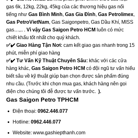
gas 6k, 12kg, 22kg, 45kg của các thương hiệu gas nổi
tiếng như
Gas Bình Minh
,
Gas Gia Đình
,
Gas Petrolimex
,
Gas PetroVietNam
, Gas Saigonpetro, Gas Dầu Khí, MISS
gas…,.. .
Vì vậy Gas Saigon Petro HCM
luôn có mức
chiết khấu tốt nhất cho quý khách.
✅✔️ Giao Hàng Tận Nơi:
cam kết giao gas nhanh trong 15
phút, miễn phí giao hàng
✅✔️ Tư Vấn Kỹ Thuật Chuyên Sâu:
khác với các cửa
hàng khác,
Gas Saigon Petro HCM
có đội ngũ tư vấn hiểu
biết sâu về kỹ thuật giúp bạn chọn được sản phẩm đúng
nhu cầu. (Trước khi chọn mua gas, khách hàng nên gọi
điện cho chúng tôi đễ được tư vấn trước.
).
Gas Saigon Petro TPHCM
Điện thoại:
0962.446.077
Hotline:
0962.446.077
Website: www.gashiepthanh.com