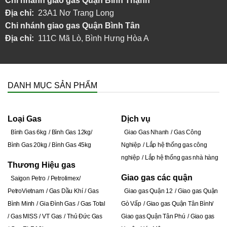
Chi nhánh giao gas Quận Bình Thạnh
Địa chỉ:
23A1 Nơ Trang Long
Chi nhánh giao gas Quận Bình Tân
Địa chỉ:
111C Mã Lò, Bình Hưng Hòa A
DANH MỤC SẢN PHẨM
Loại Gas
Dịch vụ
Bình Gas 6kg
Bình Gas 12kg
Giao Gas Nhanh
Gas Công
Bình Gas 20kg
Bình Gas 45kg
Nghiệp
Lắp hệ thống gas công
nghiệp
Lắp hệ thống gas nhà hàng
Thương Hiệu gas
Giao gas các quận
Saigon Petro
Petrolimex
PetroVietnam
Gas Dầu Khí
Gas
Giao gas Quận 12
Giao gas Quận
Bình Minh
Gia Đình Gas
Gas Total
Gò Vấp
Giao gas Quận Tân Bình
Gas MISS
VT Gas
Thủ Đức Gas
Giao gas Quận Tân Phú
Giao gas