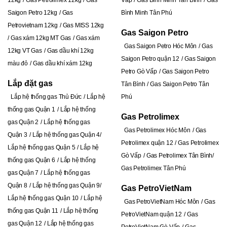
12kg
Gas Petrolimex 12kg
Gas
Vấp
Gas Bình Minh Tân Bình
Gas
Saigon Petro 12kg
Gas
Bình Minh Tân Phú
Petrovietnam 12kg
Gas MISS 12kg
Gas Saigon Petro
Gas xám 12kg MT Gas
Gas xám
Gas Saigon Petro Hóc Môn
Gas
12kg VT Gas
Gas dầu khí 12kg
Saigon Petro quận 12
Gas Saigon
màu đỏ
Gas dầu khí xám 12kg
Petro Gò Vấp
Gas Saigon Petro
Lắp đặt gas
Tân Bình
Gas Saigon Petro Tân
Lắp hệ thống gas Thủ Đức
Lắp hệ
Phú
thống gas Quận 1
Lắp hệ thống
Gas Petrolimex
gas Quận 2
Lắp hệ thống gas
Gas Petrolimex Hóc Môn
Gas
Quận 3
Lắp hệ thống gas Quận 4
Petrolimex quận 12
Gas Petrolimex
Lắp hệ thống gas Quận 5
Lắp hệ
Gò Vấp
Gas Petrolimex Tân Bình
thống gas Quận 6
Lắp hệ thống
Gas Petrolimex Tân Phú
gas Quận 7
Lắp hệ thống gas
Quận 8
Lắp hệ thống gas Quận 9
Gas PetroVietNam
Lắp hệ thống gas Quận 10
Lắp hệ
Gas PetroVietNam Hóc Môn
Gas
thống gas Quận 11
Lắp hệ thống
PetroVietNam quận 12
Gas
gas Quận 12
Lắp hệ thống gas