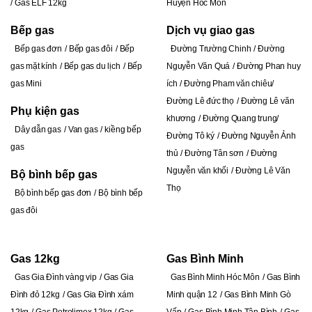
Gas ELF 12kg
Huyện Hóc Môn
Bếp gas
Dịch vụ giao gas
Bếp gas đơn
Bếp gas đôi
Bếp
Đường Trường Chinh
Đ
ường
gas mặt kính
Bếp gas du lịch
Bếp
Nguyễn Văn Quá
Đường Phan huy
gas Mini
ích
Đường Pham văn chiêu
Đường Lê đức thọ
Đường Lê văn
Phụ kiện gas
khương
Đường Quang trung
Dây dẫn gas
Van gas
kiềng bếp
Đường Tô ký
Đường Nguyễn Ảnh
gas
thủ
Đường Tân sơn
Đường
Nguyễn văn khối
Đường Lê Văn
Bộ bình bếp gas
Thọ
Bộ bình bếp gas đơn
Bộ bình bếp
gas đôi
Gas 12kg
Gas Bình Minh
Gas Gia Đình vàng vip
Gas Gia
Gas Bình Minh Hóc Môn
Gas Bình
Đình đỏ 12kg
Gas Gia Đình xám
Minh quận 12
Gas Bình Minh Gò