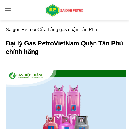
Bỏ
qua
nội
dung
Saigon Petro
»
Cửa hàng gas quận Tân Phú
Đại lý Gas PetroVietNam Quận Tân Phú
chính hãng