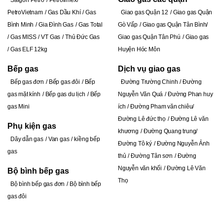
Saigon Petro
Petrolimex
PetroVietnam
Gas Dầu Khí
Gas
Giao gas Quận 12
Giao gas Quận
Bình Minh
Gia Đình Gas
Gas Total
Gò Vấp
Giao gas Quận Tân Bình
Gas MISS
VT Gas
Thủ Đức Gas
Giao gas Quận Tân Phú
Giao gas
Gas ELF 12kg
Huyện Hóc Môn
Bếp gas
Dịch vụ giao gas
Bếp gas đơn
Bếp gas đôi
Bếp
Đường Trường Chinh
Đ
ường
gas mặt kính
Bếp gas du lịch
Bếp
Nguyễn Văn Quá
Đường Phan huy
gas Mini
ích
Đường Pham văn chiêu
Đường Lê đức thọ
Đường Lê văn
Phụ kiện gas
khương
Đường Quang trung
Dây dẫn gas
Van gas
kiềng bếp
Đường Tô ký
Đường Nguyễn Ảnh
gas
thủ
Đường Tân sơn
Đường
Nguyễn văn khối
Đường Lê Văn
Bộ bình bếp gas
Thọ
Bộ bình bếp gas đơn
Bộ bình bếp
gas đôi