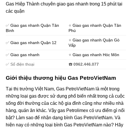
Gas Hiệp Thành chuyên giao gas nhanh trong 15 phút tại
các quận
✅
Giao gas nhanh Quận Tân
⭐️
Giao gas nhanh Quận Tân
Bình
Phú
⭐️
Giao gas nhanh Quận Gò
✅
Giao gas nhanh Quận 12
Vấp
✅
Giao gas nhanh
⭐️
Giao gas nhanh Hóc Môn
✅ Số điện thoại
☎️ 0962.446.077
Giới thiệu thương hiệu Gas PetroVietNam
Tại thị trường Việt Nam, Gas PetroVietNam là một trong
những loại gas được sử dụng phổ biến nhất trong cả cuộc
sống đời thường của các hộ gia đình cũng như nhiều nhà
hàng, quán ăn khác. Vậy gas ​​Petrolimex có ưu điểm gì nổi
bật? Làm sao để nhận dạng bình Gas PetroVietNam. Và
hiện nay có những loại bình Gas PetroVietNam nào? Hãy