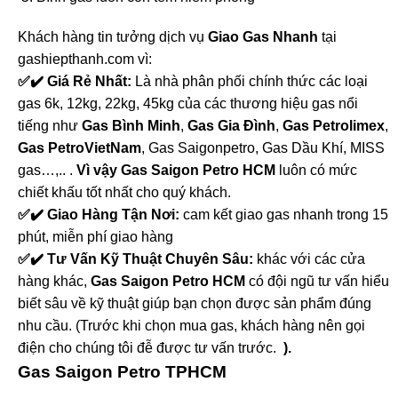
Khách hàng tin tưởng dịch vụ
Giao Gas Nhanh
tại
gashiepthanh.com vì:
✅✔️ Giá Rẻ Nhất:
Là nhà phân phối chính thức các loại
gas 6k, 12kg, 22kg, 45kg của các thương hiệu gas nổi
tiếng như
Gas Bình Minh
,
Gas Gia Đình
,
Gas Petrolimex
,
Gas PetroVietNam
, Gas Saigonpetro, Gas Dầu Khí, MISS
gas…,.. .
Vì vậy Gas Saigon Petro HCM
luôn có mức
chiết khấu tốt nhất cho quý khách.
✅✔️ Giao Hàng Tận Nơi:
cam kết giao gas nhanh trong 15
phút, miễn phí giao hàng
✅✔️ Tư Vấn Kỹ Thuật Chuyên Sâu:
khác với các cửa
hàng khác,
Gas Saigon Petro HCM
có đội ngũ tư vấn hiểu
biết sâu về kỹ thuật giúp bạn chọn được sản phẩm đúng
nhu cầu. (Trước khi chọn mua gas, khách hàng nên gọi
điện cho chúng tôi đễ được tư vấn trước.
).
Gas Saigon Petro TPHCM