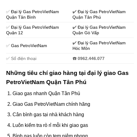
✅
Đại lý Gas PetroVietNam
✔️
Đại lý Gas PetroVietNam
Quận Tân Bình
Quận Tân Phú
✅
Đại lý Gas PetroVietNam
✔️
Đại lý Gas PetroVietNam
Quận 12
Quận Gò Vấp
✔️
Đại lý Gas PetroVietNam
✅
Gas PetroVietNam
Hóc Môn
✅ Số điện thoại
☎️ 0962.446.077
Những tiêu chí giao hàng tại đại lý giao Gas
PetroVietNam Quận Tân Phú
Giao gas nhanh Quận Tân Phú
Giao Gas PetroVietNam chính hãng
Cân bình gas tại nhà khách hàng
Luôn kiểm tra rò rỉ mỗi khi giao gas
Bình gas luôn còn tem niêm phong