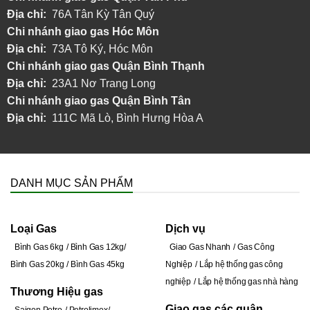
Địa chỉ:
76A Tân Kỳ Tân Quý
Chi nhánh
giao gas Hóc Môn
Địa chỉ:
73A Tô Ký, Hóc Môn
Chi nhánh giao gas Quận Bình Thạnh
Địa chỉ:
23A1 Nơ Trang Long
Chi nhánh giao gas Quận Bình Tân
Địa chỉ:
111C Mã Lò, Bình Hưng Hòa A
DANH MỤC SẢN PHẨM
Loại Gas
Dịch vụ
Bình Gas 6kg
Bình Gas 12kg
Giao Gas Nhanh
Gas Công
Bình Gas 20kg
Bình Gas 45kg
Nghiệp
Lắp hệ thống gas công
nghiệp
Lắp hệ thống gas nhà hàng
Thương Hiệu gas
Giao gas các quận