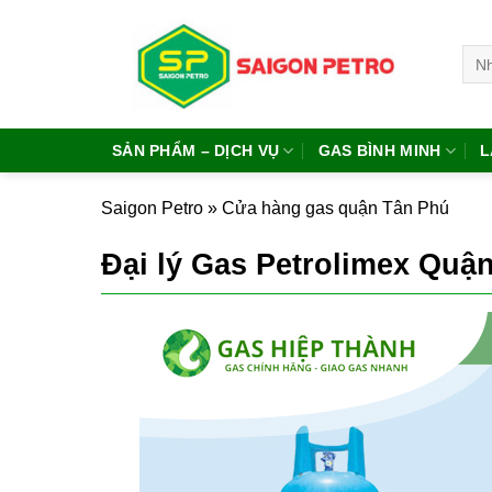
Bỏ
qua
Tìm
nội
kiếm
dung
SẢN PHẨM – DỊCH VỤ
GAS BÌNH MINH
L
Saigon Petro
»
Cửa hàng gas quận Tân Phú
Đại lý Gas Petrolimex Quậ