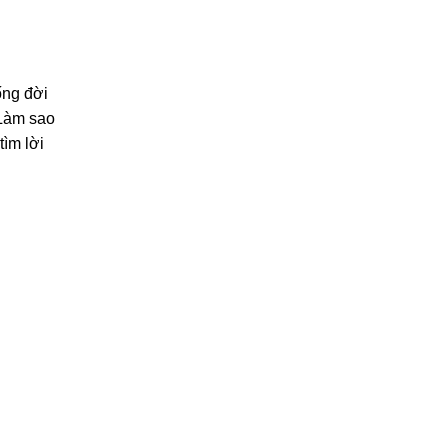
ống đời
 Làm sao
ìm lời