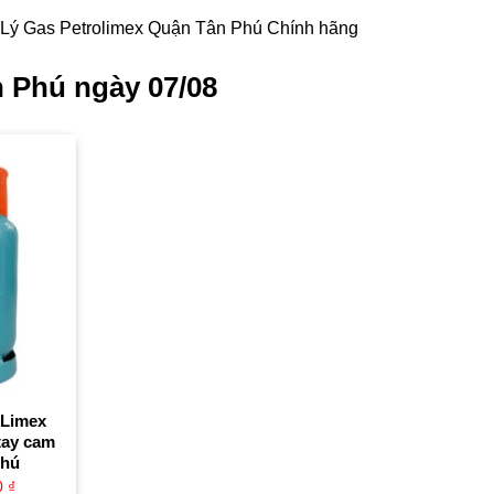
 Lý Gas Petrolimex Quận Tân Phú Chính hãng
 Phú ngày 07/08
oLimex
tay cam
Phú
0
₫