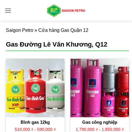
Bỏ
qua
nội
dung
Saigon Petro
»
Cửa hàng Gas Quận 12
Gas Đường Lê Văn Khương, Q12
Bình gas 12kg
Gas công nghiệp
510,000
₫
-
590,000
₫
1,790,000
₫
-
1,850,000
₫