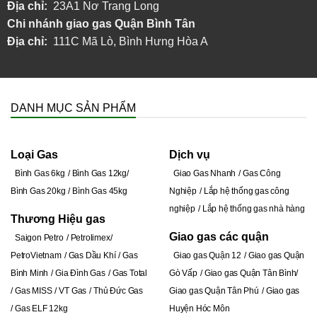
Địa chỉ:
23A1 Nơ Trang Long
Chi nhánh giao gas Quận Bình Tân
Địa chỉ:
111C Mã Lò, Bình Hưng Hòa A
DANH MỤC SẢN PHẨM
Loại Gas
Dịch vụ
Bình Gas 6kg
Bình Gas 12kg
Giao Gas Nhanh
Gas Công
Bình Gas 20kg
Bình Gas 45kg
Nghiệp
Lắp hệ thống gas công
nghiệp
Lắp hệ thống gas nhà hàng
Thương Hiệu gas
Giao gas các quận
Saigon Petro
Petrolimex
PetroVietnam
Gas Dầu Khí
Gas
Giao gas Quận 12
Giao gas Quận
Bình Minh
Gia Đình Gas
Gas Total
Gò Vấp
Giao gas Quận Tân Bình
Gas MISS
VT Gas
Thủ Đức Gas
Giao gas Quận Tân Phú
Giao gas
Gas ELF 12kg
Huyện Hóc Môn