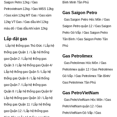
Saigon Petro 12kg
Gas
Bình Minh Tân Phú
Petrovietnam 12kg
Gas MISS 12kg
Gas Saigon Petro
Gas xám 12kg MT Gas
Gas xám
Gas Saigon Petro Hóc Môn
Gas
12kg VT Gas
Gas dầu khí 12kg
Saigon Petro quận 12
Gas Saigon
màu đỏ
Gas dầu khí xám 12kg
Petro Gò Vấp
Gas Saigon Petro
Lắp đặt gas
Tân Bình
Gas Saigon Petro Tân
Lắp hệ thống gas Thủ Đức
Lắp hệ
Phú
thống gas Quận 1
Lắp hệ thống
Gas Petrolimex
gas Quận 2
Lắp hệ thống gas
Gas Petrolimex Hóc Môn
Gas
Quận 3
Lắp hệ thống gas Quận 4
Petrolimex quận 12
Gas Petrolimex
Lắp hệ thống gas Quận 5
Lắp hệ
Gò Vấp
Gas Petrolimex Tân Bình
thống gas Quận 6
Lắp hệ thống
Gas Petrolimex Tân Phú
gas Quận 7
Lắp hệ thống gas
Quận 8
Lắp hệ thống gas Quận 9
Gas PetroVietNam
Lắp hệ thống gas Quận 10
Lắp hệ
Gas PetroVietNam Hóc Môn
Gas
thống gas Quận 11
Lắp hệ thống
PetroVietNam quận 12
Gas
gas Quận 12
Lắp hệ thống gas
PetroVietNam Gò Vấp
Gas