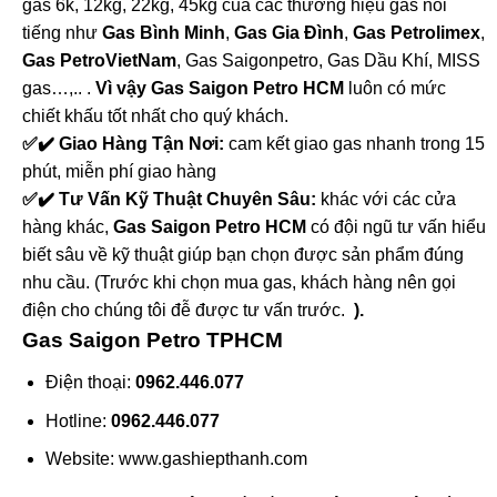
gas 6k, 12kg, 22kg, 45kg của các thương hiệu gas nổi
tiếng như
Gas Bình Minh
,
Gas Gia Đình
,
Gas Petrolimex
,
Gas PetroVietNam
, Gas Saigonpetro, Gas Dầu Khí, MISS
gas…,.. .
Vì vậy Gas Saigon Petro HCM
luôn có mức
chiết khấu tốt nhất cho quý khách.
✅✔️ Giao Hàng Tận Nơi:
cam kết giao gas nhanh trong 15
phút, miễn phí giao hàng
✅✔️ Tư Vấn Kỹ Thuật Chuyên Sâu:
khác với các cửa
hàng khác,
Gas Saigon Petro HCM
có đội ngũ tư vấn hiểu
biết sâu về kỹ thuật giúp bạn chọn được sản phẩm đúng
nhu cầu. (Trước khi chọn mua gas, khách hàng nên gọi
điện cho chúng tôi đễ được tư vấn trước.
).
Gas Saigon Petro TPHCM
Điện thoại:
0962.446.077
Hotline:
0962.446.077
Website: www.gashiepthanh.com