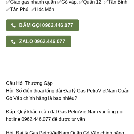
✅Giao gas nhanh quận ✅Gò vấp, ✅Quận 12, ✅Tân Bình,
✅Tân Phú, ✅Hóc Môn
BẤM GỌI 0962.446.077
ZALO 0962.446.077
Câu Hỏi Thường Gặp
Hỏi: Số điện thoại tổng đài Đại lý Gas PetroVietNam Quận
Gò Vấp chính hãng là bao nhiêu?
Đáp: Quý khách cần đặt Gas PetroVietNam vui lòng gọi
hotline 0962.446.077 để được tư vấn
Hỏi: Đại lý Gas PetroVietNam Quận Gò Vấp chính hãng