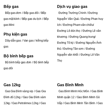
Bếp gas
Dịch vụ giao gas
Bếp gas đơn
Bếp gas đôi
Bếp
Đường Trường Chinh
Đ
ường
gas mặt kính
Bếp gas du lịch
Bếp
Nguyễn Văn Quá
Đường Phan huy
gas Mini
ích
Đường Pham văn chiêu
Đường Lê đức thọ
Đường Lê văn
Phụ kiện gas
khương
Đường Quang trung
Dây dẫn gas
Van gas
kiềng bếp
Đường Tô ký
Đường Nguyễn Ảnh
gas
thủ
Đường Tân sơn
Đường
Nguyễn văn khối
Đường Lê Văn
Bộ bình bếp gas
Thọ
Bộ bình bếp gas đơn
Bộ bình bếp
gas đôi
Gas 12kg
Gas Bình Minh
Gas Gia Đình vàng vip
Gas Gia
Gas Bình Minh Hóc Môn
Gas Bình
Đình đỏ 12kg
Gas Gia Đình xám
Minh quận 12
Gas Bình Minh Gò
12kg
Gas Petrolimex 12kg
Gas
Vấp
Gas Bình Minh Tân Bình
Gas