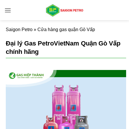
Bỏ
qua
nội
dung
Saigon Petro
»
Cửa hàng gas quận Gò Vấp
Đại lý Gas PetroVietNam Quận Gò Vấp
chính hãng